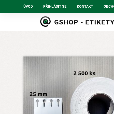
ÚVOD
PŘIHLÁSIT SE
KONTAKT
OBCH
Skip
GSHOP - ETIKET
to
main
navigation