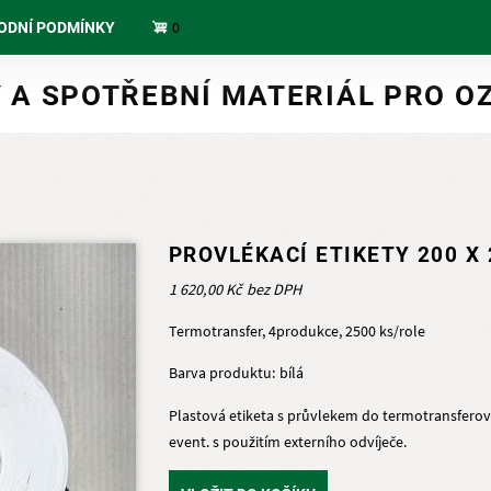
0
ODNÍ PODMÍNKY
Y A SPOTŘEBNÍ MATERIÁL PRO O
PROVLÉKACÍ ETIKETY 200 X
1 620,00 Kč
Termotransfer, 4produkce, 2500 ks/role
Barva produktu
bílá
Plastová etiketa s průvlekem do termotransferový
event. s použitím externího odvíječe.