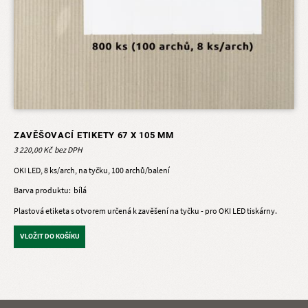
ZAVĚŠOVACÍ ETIKETY 67 X 105 MM
3 220,00 Kč
OKI LED, 8 ks/arch, na tyčku, 100 archů/balení
Barva produktu
bílá
Plastová etiketa s otvorem určená k zavěšení na tyčku - pro OKI LED tiskárny.
VLOŽIT DO KOŠÍKU