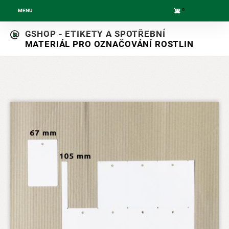
0
MENU
Skip
GSHOP - ETIKETY A SPOTŘEBNÍ
to
MATERIÁL PRO OZNAČOVÁNÍ ROSTLIN
main
navigation