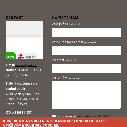
KONTAKT
NAPIŠTE NÁM
Vaše jméno
Vaše e-mailová adresa
Předmět
E-mail
obchod@gsoft.info
Hotline
+420
605 201 883
(po–pá, 8–17 h)
Text zprávy
Sídlo firmy/adresa pro
osobní odběr
GSoft Society s.r.o. | Pod
Lipami 2511/64, 130 00
Praha 3-Žižkov
IČO
14889358 |
DIČ
Souhlasím
Souhlasím se
zpracováním osobních údajů
CZ14889358
se
K UKLÁDÁNÍ NASTAVENÍ A SPRÁVNÉMU FUNGOVÁNÍ WEBU
zpracováním
VYUŽÍVÁME SOUBORY COOKIES.