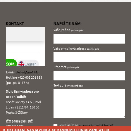
KONTAKT
NAPIŠTE NÁM
Vaše jméno
Vaše e-mailová adresa
Předmět
E-mail
obchod@gsoft.info
Hotline
+420
605 201 883
(po–pá, 8–17 h)
Text zprávy
Sídlo firmy/adresa pro
osobní odběr
GSoft Society s.r.o. | Pod
Lipami 2511/64, 130 00
Praha 3-Žižkov
IČO
14889358 |
DIČ
Souhlasím
Souhlasím se
zpracováním osobních údajů
CZ14889358
se
K UKLÁDÁNÍ NASTAVENÍ A SPRÁVNÉMU FUNGOVÁNÍ WEBU