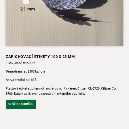
ZAPICHOVACÍ ETIKETY 100 X 25 MM
1 567,50 Kč
Termotransfer, 2500 ks/role
Barva produktu
bílá
Plastová etiketa do termotransferových tiskáren: Citizen CL-E720, Citizen CL-
S700, Datamax M, event. s použitím externího odvíječe.
VLOŽIT DO KOŠÍKU