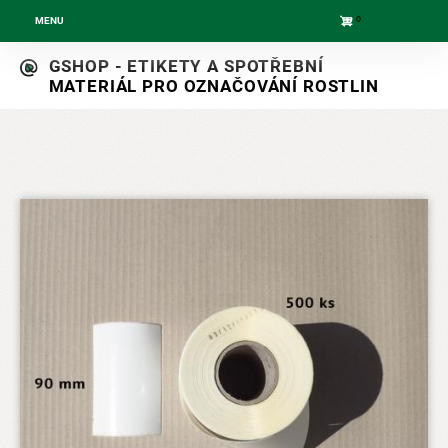
0
MENU
Skip
GSHOP - ETIKETY A SPOTŘEBNÍ
to
MATERIÁL PRO OZNAČOVÁNÍ ROSTLIN
main
navigation