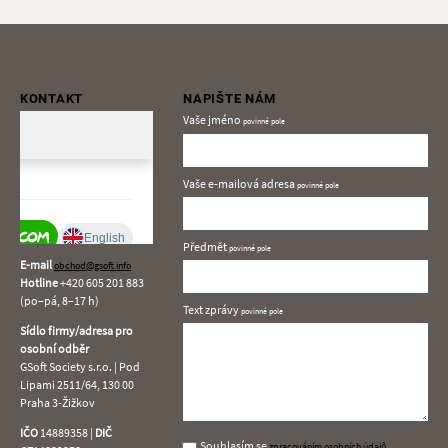
KONTAKT
NAPIŠTE NÁM
Vaše jméno
Vaše e-mailová adresa
Předmět
E-mail
obchod@gsoft.info
Hotline
+420
605 201 883
(po–pá, 8–17 h)
Text zprávy
Sídlo firmy/adresa pro
osobní odběr
GSoft Society s.r.o. | Pod
Lipami 2511/64, 130 00
Praha 3-Žižkov
IČO
14889358 |
DIČ
Souhlasím
Souhlasím se
zpracováním osobních údajů