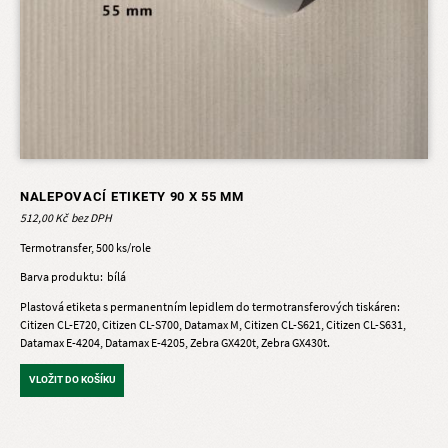
NALEPOVACÍ ETIKETY 90 X 55 MM
512,00 Kč
Termotransfer, 500 ks/role
Barva produktu
bílá
Plastová etiketa s permanentním lepidlem do termotransferových tiskáren:
Citizen CL-E720, Citizen CL-S700, Datamax M, Citizen CL-S621, Citizen CL-S631,
Datamax E-4204, Datamax E-4205, Zebra GX420t, Zebra GX430t.
VLOŽIT DO KOŠÍKU